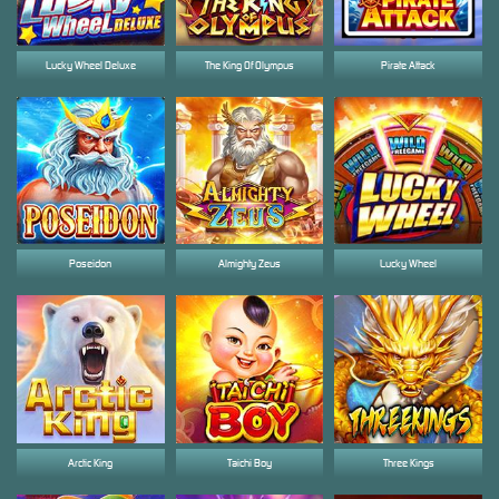
Lucky Wheel Deluxe
The King Of Olympus
Pirate Attack
Poseidon
Almighty Zeus
Lucky Wheel
Arctic King
Taichi Boy
Three Kings