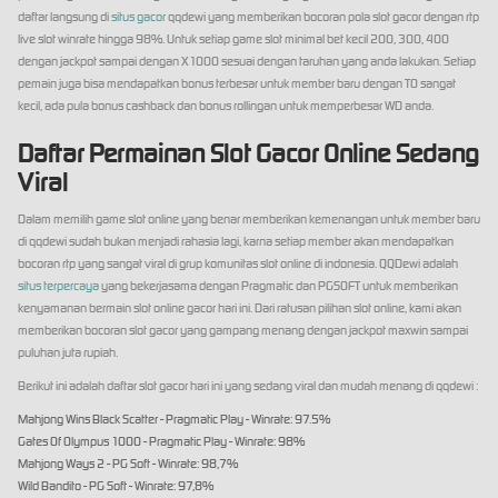
daftar langsung di
situs gacor
qqdewi yang memberikan bocoran pola slot gacor dengan rtp
live slot winrate hingga 98%. Untuk setiap game slot minimal bet kecil 200, 300, 400
dengan jackpot sampai dengan X1000 sesuai dengan taruhan yang anda lakukan. Setiap
pemain juga bisa mendapatkan bonus terbesar untuk member baru dengan TO sangat
kecil, ada pula bonus cashback dan bonus rollingan untuk memperbesar WD anda.
Daftar Permainan Slot Gacor Online Sedang
Viral
Dalam memilih game slot online yang benar memberikan kemenangan untuk member baru
di qqdewi sudah bukan menjadi rahasia lagi, karna setiap member akan mendapatkan
bocoran rtp yang sangat viral di grup komunitas slot online di indonesia. QQDewi adalah
situs terpercaya
yang bekerjasama dengan Pragmatic dan PGSOFT untuk memberikan
kenyamanan bermain slot online gacor hari ini. Dari ratusan pilihan slot online, kami akan
memberikan bocoran slot gacor yang gampang menang dengan jackpot maxwin sampai
puluhan juta rupiah.
Berikut ini adalah daftar slot gacor hari ini yang sedang viral dan mudah menang di qqdewi :
Mahjong Wins Black Scatter - Pragmatic Play - Winrate: 97.5%
Gates Of Olympus 1000 - Pragmatic Play - Winrate: 98%
Mahjong Ways 2 - PG Soft - Winrate: 98,7%
Wild Bandito - PG Soft - Winrate: 97,8%