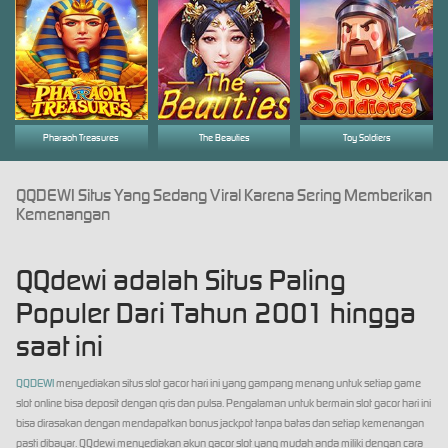
Pharaoh Treasures
The Beauties
Toy Soldiers
QQDEWI Situs Yang Sedang Viral Karena Sering Memberikan
Kemenangan
QQdewi adalah Situs Paling
Populer Dari Tahun 2001 hingga
saat ini
QQDEWI
menyediakan situs slot gacor hari ini yang gampang menang untuk setiap game
slot online bisa deposit dengan qris dan pulsa. Pengalaman untuk bermain slot gacor hari ini
bisa dirasakan dengan mendapatkan bonus jackpot tanpa batas dan setiap kemenangan
pasti dibayar. QQdewi menyediakan akun gacor slot yang mudah anda miliki dengan cara