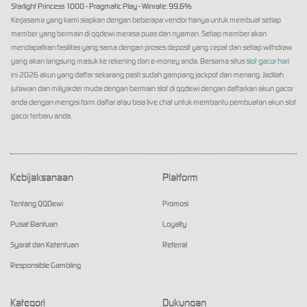
Starlight Princess 1000 - Pragmatic Play - Winrate: 99,6%
Kerjasama yang kami siapkan dengan beberapa vendor hanya untuk membuat setiap
member yang bermain di qqdewi merasa puas dan nyaman. Setiap member akan
mendapatkan fasilitas yang sama dengan proses deposit yang cepat dan setiap withdraw
yang akan langsung masuk ke rekening dan e-money anda. Bersama situs
slot gacor hari
ini
2026 akun yang daftar sekarang pasti sudah gampang jackpot dan menang. Jadilah
jutawan dan miliyarder muda dengan bermain slot di qqdewi dengan daftarkan akun gacor
anda dengan mengisi form daftar atau bisa live chat untuk membantu pembuatan akun slot
gacor terbaru anda.
Kebijaksanaan
Platform
Tentang QQDewi
Promosi
Pusat Bantuan
Loyalty
Syarat dan Ketentuan
Referral
Responsible Gambling
Kategori
Dukungan