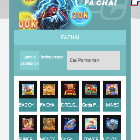
FACHAI
Semua
Fishing
Arcade
permainan
BAO CHUAN FISHING
FA CHAI DOZER
CIRCUS DOZER
Gods Fortune Fishing
MINES
SUPER COLOR GAME
MONEY TREE DOZER
Go Go Rise
TOWER
LIGHTNING BOMB