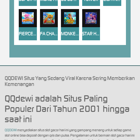
FIERCE FISHING
FA CHAI FISHING
MONKEY KING FISHING
STAR HUNTER
QQDEWI Situs Yang Sedang Viral Karena Sering Memberikan
Kemenangan
QQdewi adalah Situs Paling
Populer Dari Tahun 2001 hingga
saat ini
QQDEWI
menyediakan situs slot gacor hari ini yang gampang menang untuk setiap game
slot online bisa deposit dengan qris dan pulsa. Pengalaman untuk bermain slot gacor hari ini