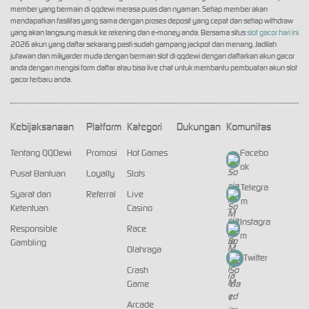
member yang bermain di qqdewi merasa puas dan nyaman. Setiap member akan
mendapatkan fasilitas yang sama dengan proses deposit yang cepat dan setiap withdraw
yang akan langsung masuk ke rekening dan e-money anda. Bersama situs
slot gacor hari ini
2026 akun yang daftar sekarang pasti sudah gampang jackpot dan menang. Jadilah
jutawan dan miliyarder muda dengan bermain slot di qqdewi dengan daftarkan akun gacor
anda dengan mengisi form daftar atau bisa live chat untuk membantu pembuatan akun slot
gacor terbaru anda.
Kebijaksanaan
Platform
Kategori
Dukungan
Komunitas
Tentang QQDewi
Promosi
Hot Games
Facebo
ok
Pusat Bantuan
Loyalty
Slots
Telegra
Syarat dan
Referral
Live
m
Ketentuan
Casino
Instagra
Responsible
Race
m
Gambling
Olahraga
Twitter
Crash
Game
Arcade