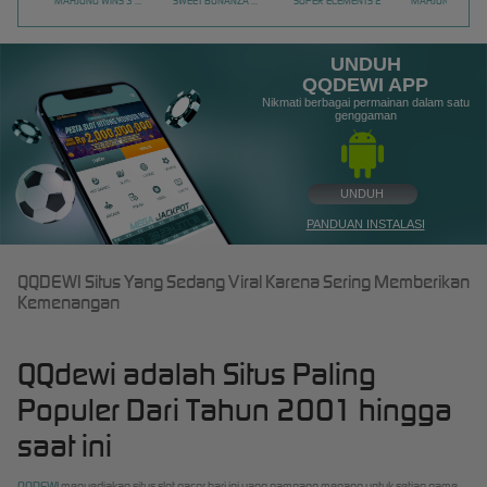
MAHJONG WINS 3 – BLACK SCATTER
SWEET BONANZA 2500
SUPER ELEMENTS 2
UNDUH
QQDEWI APP
Nikmati berbagai permainan dalam satu
genggaman
UNDUH
PANDUAN INSTALASI
QQDEWI Situs Yang Sedang Viral Karena Sering Memberikan
Kemenangan
QQdewi adalah Situs Paling
Populer Dari Tahun 2001 hingga
saat ini
QQDEWI
menyediakan situs slot gacor hari ini yang gampang menang untuk setiap game