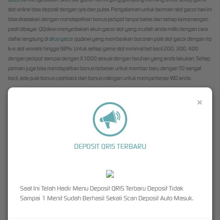
slot online bisa deposit dengan qris dan pulsa. Pengalaman untuk bermain slot gacor hari ini
bisa dirasakan dengan mendapatkan bonus jackpot tanpa batas dan setiap kemenangan
pasti dibayar. QQdewi menyediakan akun gacor slot yang mudah anda miliki dengan cara
daftar langsung di
situs gacor
qqdewi yang memberikan bocoran pola slot gacor dengan rtp
live slot winrate hingga 98%. Untuk setiap game slot minimal bet kecil 200, 300, 400
dengan jackpot sampai dengan X1000 sesuai dengan taruhan yang anda lakukan. Setiap
pemain juga bisa mendapatkan bonus terbesar untuk member baru dengan TO sangat
kecil, ada pula bonus cashback dan bonus rollingan untuk memperbesar WD anda.
Daftar Permainan Slot Gacor Online Sedang
×
Viral
Dalam memilih game slot online yang benar memberikan kemenangan untuk member baru
di qqdewi sudah bukan menjadi rahasia lagi, karna setiap member akan mendapatkan
DEPOSIT QRIS TERBARU
bocoran rtp yang sangat viral di grup komunitas slot online di indonesia. QQDewi adalah
situs terpercaya
yang bekerjasama dengan Pragmatic dan PGSOFT untuk memberikan
kenyamanan bermain slot online gacor hari ini. Dari ratusan pilihan slot online, kami akan
memberikan bocoran slot gacor yang gampang menang dengan jackpot maxwin sampai
puluhan juta rupiah.
Saat Ini Telah Hadir Menu Deposit QRIS Terbaru Deposit Tidak
Sampai 1 Menit Sudah Berhasil Sekali Scan Deposit Auto Masuk.
Berikut ini adalah daftar slot gacor hari ini yang sedang viral dan mudah menang di qqdewi :
Mahjong Wins Black Scatter - Pragmatic Play - Winrate: 97.5%