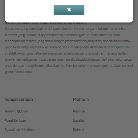
Gates Of Olympus 1000 - Pragmatic Play - Winrate: 98%
OK
Mahjong Ways 2 - PG Soft - Winrate: 98,7%
Wild Bandito - PG Soft - Winrate: 97,8%
Starlight Princess 1000 - Pragmatic Play - Winrate: 99,6%
Kerjasama yang kami siapkan dengan beberapa vendor hanya untuk membuat setiap
member yang bermain di qqdewi merasa puas dan nyaman. Setiap member akan
mendapatkan fasilitas yang sama dengan proses deposit yang cepat dan setiap withdraw
yang akan langsung masuk ke rekening dan e-money anda. Bersama situs
slot gacor hari
ini
2026 akun yang daftar sekarang pasti sudah gampang jackpot dan menang. Jadilah
jutawan dan miliyarder muda dengan bermain slot di qqdewi dengan daftarkan akun gacor
anda dengan mengisi form daftar atau bisa live chat untuk membantu pembuatan akun slot
gacor terbaru anda.
Kebijaksanaan
Platform
Tentang QQDewi
Promosi
Pusat Bantuan
Loyalty
Syarat dan Ketentuan
Referral