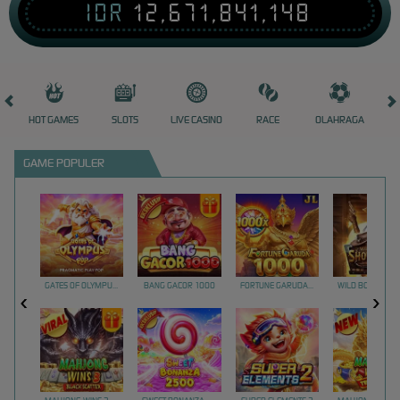
IDR
12,671,846,670
HOT GAMES
SLOTS
LIVE CASINO
RACE
OLAHRAGA
CRA
GAME POPULER
GATES OF OLYMPUS POP
BANG GACOR 1000
FORTUNE GARUDA 1000