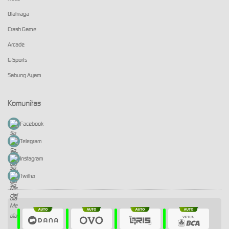
Olahraga
Crash Game
Arcade
E-Sports
Sabung Ayam
Komunitas
Facebook
Telegram
Instagram
Twitter