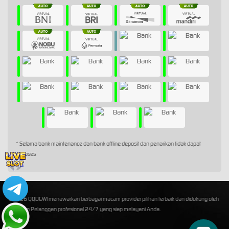
* Selama bank maintenance dan bank offline deposit dan penarikan tidak dapat
diproses
©2026 QQDEWI menawarkan berbagai macam provider pilihan terbaik dan didukung oleh
Layanan Pelanggan profesional 24/7 yang siap melayani Anda.