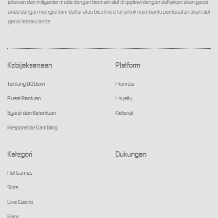
jutawan dan miliyarder muda dengan bermain slot di qqdewi dengan daftarkan akun gacor
anda dengan mengisi form daftar atau bisa live chat untuk membantu pembuatan akun slot
gacor terbaru anda.
Kebijaksanaan
Platform
Tentang QQDewi
Promosi
Pusat Bantuan
Loyalty
Syarat dan Ketentuan
Referral
Responsible Gambling
Kategori
Dukungan
Hot Games
Slots
Live Casino
Race