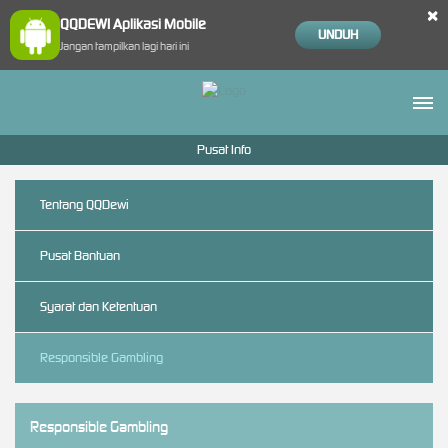
×
QQDEWI Aplikasi Mobile
UNDUH
Jangan tampilkan lagi hari ini
Pusat Info
Tentang QQDewi
Pusat Bantuan
Syarat dan Ketentuan
Responsible Gambling
Responsible Gambling