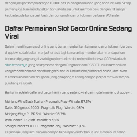
dengan jackpot sampai dengan X1000 sesuai dengan taruhan yang anda lakukan. Setiap
pemain juga bisa mendapatkan bonus terbesar untuk member baru dengan TO sangat
kecil, ada pula bonus cashback dan bonus rollingan untuk memperbesar WD anda.
Daftar Permainan Slot Gacor Online Sedang
Viral
Dalam memilih game slot online yang benar memberikan kemenangan untuk member baru
di qqdewi sudah bukan menjadi rahasia lagi, karna setiap member akan mendapatkan
bocoran rtp yang sangat viral di grup komunitas slot online di indonesia. QQDewi adalah
situs terpercaya
yang bekerjasama dengan Pragmatic dan PGSOFT untuk memberikan
kenyamanan bermain slot online gacor hari ini. Dari ratusan pilihan slot online, kami akan
memberikan bocoran slot gacor yang gampang menang dengan jackpot maxwin sampai
puluhan juta rupiah.
Berikut ini adalah daftar slot gacor hari ini yang sedang viral dan mudah menang di qqdewi :
Mahjong Wins Black Scatter - Pragmatic Play - Winrate: 97.5%
Gates Of Olympus 1000 - Pragmatic Play - Winrate: 98%
Mahjong Ways 2 - PG Soft - Winrate: 98,7%
Wild Bandito - PG Soft - Winrate: 97,8%
Starlight Princess 1000 - Pragmatic Play - Winrate: 99,6%
Kerjasama yang kami siapkan dengan beberapa vendor hanya untuk membuat setiap