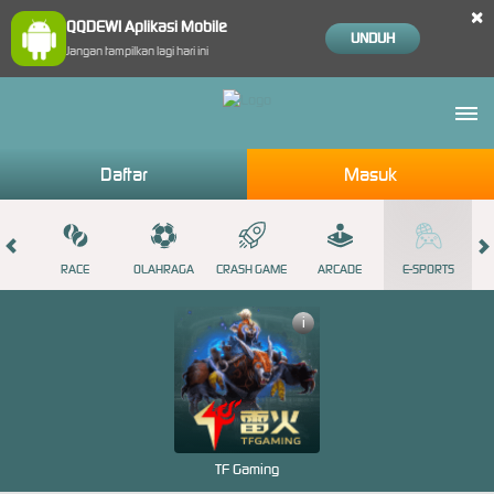
×
QQDEWI Aplikasi Mobile
UNDUH
Jangan tampilkan lagi hari ini
Daftar
Masuk
SINO
RACE
OLAHRAGA
CRASH GAME
ARCADE
E-SPORTS
SA
i
TF Gaming