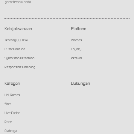
gacor terbaru anda.
Kebijaksanaan
Platform
Tentang QQDewi
Promosi
Pusat Bantuan
Loyalty
Syarat dan Ketentuan
Referral
Responsible Gambling
Kategori
Dukungan
Hot Games
Slots
Live Casino
Race
Olahraga