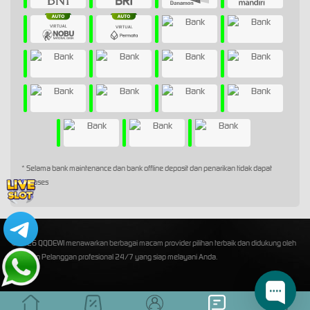
* Selama bank maintenance dan bank offline deposit dan penarikan tidak dapat
diproses
©2026 QQDEWI menawarkan berbagai macam provider pilihan terbaik dan didukung oleh
Layanan Pelanggan profesional 24/7 yang siap melayani Anda.