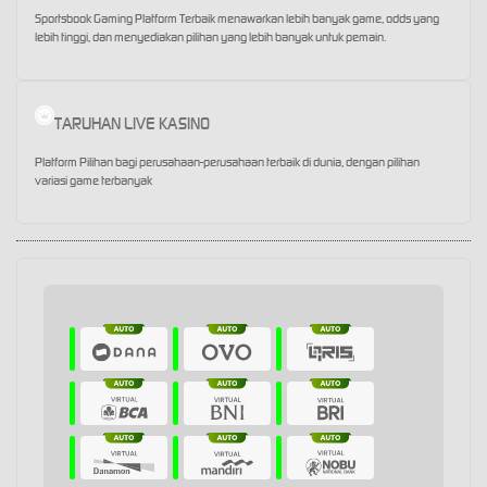
Sportsbook Gaming Platform Terbaik menawarkan lebih banyak game, odds yang
lebih tinggi, dan menyediakan pilihan yang lebih banyak untuk pemain.
TARUHAN LIVE KASINO
Platform Pilihan bagi perusahaan-perusahaan terbaik di dunia, dengan pilihan
variasi game terbanyak