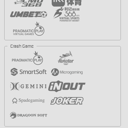
Crash Game