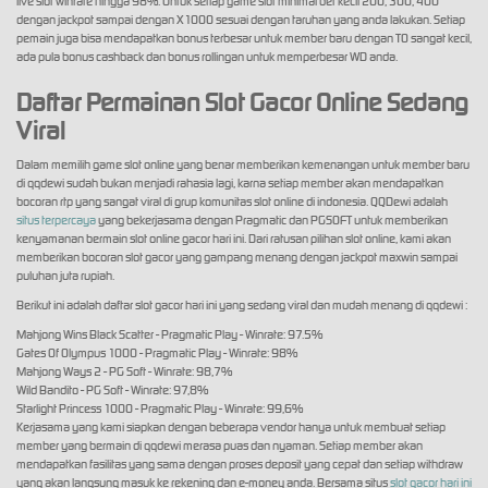
live slot winrate hingga 98%. Untuk setiap game slot minimal bet kecil 200, 300, 400
dengan jackpot sampai dengan X1000 sesuai dengan taruhan yang anda lakukan. Setiap
pemain juga bisa mendapatkan bonus terbesar untuk member baru dengan TO sangat kecil,
ada pula bonus cashback dan bonus rollingan untuk memperbesar WD anda.
Daftar Permainan Slot Gacor Online Sedang
Viral
Dalam memilih game slot online yang benar memberikan kemenangan untuk member baru
di qqdewi sudah bukan menjadi rahasia lagi, karna setiap member akan mendapatkan
bocoran rtp yang sangat viral di grup komunitas slot online di indonesia. QQDewi adalah
situs terpercaya
yang bekerjasama dengan Pragmatic dan PGSOFT untuk memberikan
kenyamanan bermain slot online gacor hari ini. Dari ratusan pilihan slot online, kami akan
memberikan bocoran slot gacor yang gampang menang dengan jackpot maxwin sampai
puluhan juta rupiah.
Berikut ini adalah daftar slot gacor hari ini yang sedang viral dan mudah menang di qqdewi :
Mahjong Wins Black Scatter - Pragmatic Play - Winrate: 97.5%
Gates Of Olympus 1000 - Pragmatic Play - Winrate: 98%
Mahjong Ways 2 - PG Soft - Winrate: 98,7%
Wild Bandito - PG Soft - Winrate: 97,8%
Starlight Princess 1000 - Pragmatic Play - Winrate: 99,6%
Kerjasama yang kami siapkan dengan beberapa vendor hanya untuk membuat setiap
member yang bermain di qqdewi merasa puas dan nyaman. Setiap member akan
mendapatkan fasilitas yang sama dengan proses deposit yang cepat dan setiap withdraw
yang akan langsung masuk ke rekening dan e-money anda. Bersama situs
slot gacor hari ini