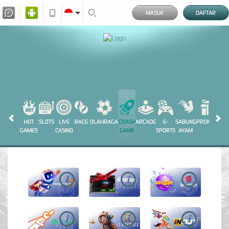
MASUK
DAFTAR
HOT
SLOTS
LIVE
RACE
OLAHRAGA
CRASH
ARCADE
E-
SABUNG
PROMOSI
GAMES
CASINO
GAME
SPORTS
AYAM
i
i
i
i
i
i