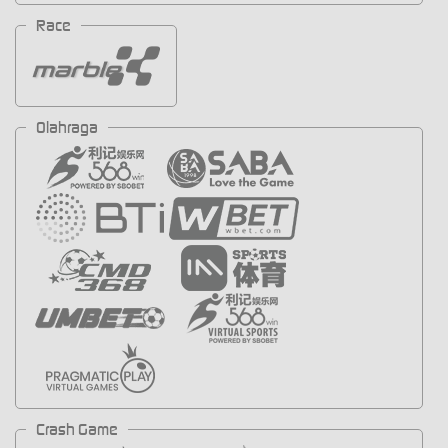
Race
Olahraga
Crash Game