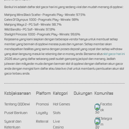
Berikut ini adalah daftar slot gacor hari ini yang sedang viral dan mudah menang di qqdewi :
Mahjong Wins Black Scatter - Pragmatic Play - Winrate: 97.5%
Gates Of Olympus 1000 - Pragmatic Play - Winrate: 98%
Mahjong Ways 2 - PG Soft - Winrate: 98,7%
Wild Bandito - PG Soft - Winrate: 97,8%
Starlight Princess 1000 - Pragmatic Play - Winrate: 99,6%
Kerjasama yang kami siapkan dengan beberapa vendor hanya untuk membuat setiap
member yang bermain di qqdewi merasa puas dan nyaman. Setiap member akan
mendapatkan fasilitas yang sama dengan proses deposit yang cepat dan setiap withdraw
yang akan langsung masuk ke rekening dan e-money anda. Bersama situs
slot gacor hari ini
2026 akun yang daftar sekarang pasti sudah gampang jackpot dan menang. Jadilah
jutawan dan miliyarder muda dengan bermain slot di qqdewi dengan daftarkan akun gacor
anda dengan mengisi form daftar atau bisa live chat untuk membantu pembuatan akun slot
gacor terbaru anda.
Kebijaksanaan
Platform
Kategori
Dukungan
Komunitas
Tentang QQDewi
Promosi
Hot Games
Facebo
ok
Pusat Bantuan
Loyalty
Slots
Telegra
Syarat dan
Referral
Live
m
Ketentuan
Casino