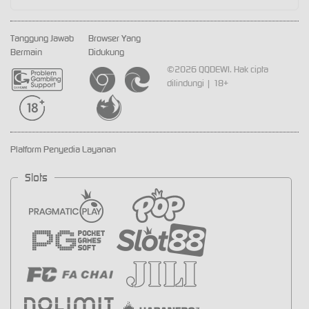
Tanggung Jawab
Browser Yang
Bermain
Didukung
©2026 QQDEWI. Hak cipta
dilindungi | 18+
Platform Penyedia Layanan
Slots