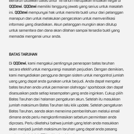
Bertaruh dibawah batas umur 18 tahun merupakan tindakan ilegal di
QQDewi
.
QQDewi
memiliki tanggung jawab yang serius untuk masalah
ini.
QQDewi
mempunyai hak untuk meminta bukti umur dari pelanggan
manapun dan untuk melakukan pengecekan untuk memverifikasi
informasi yang disediakan. Akun pelanggan mungkin akan ditutup
untuk sementara dan dana akan ditahan sampai tersedia bukti yang
memadai mengenai umur anda.
BATAS TARUHAN
Di
QQDewi
, kami mengakui pentingnya penerapan batas taruhan
secara efektif untuk mengurangi masalah perjudian. Dengan demikian,
kami menyediakan pengguna dengan sistem untuk mengontrol jumlah
uang yang dapat anda gunakan untuk berjudi. Anda dapat mengatur
batas taruhan anda untuk permainan olahraga/ sportsbook dan dapat
disesuaikan pada setiap kesempatan yang anda inginkan. Cukup pilih
Batas Taruhan dari halaman pengaturan akun. Setelah itu masukkan
jumlah maksimum Batas Taruhan lalu klik update. Setelah pengaturan
Batas Taruhan, aanda akan menerima pemberitahuan melalui email
dimana anda perlu mengkonfirmasikan sebelum permintaan anda
diproses. Perlu diketahui bahwa jumlah yang telah anda masukkan
akan menjadi jumlah maksimum taruhan yang dapat anda pasang