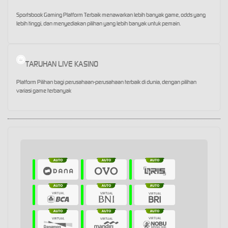
Sportsbook Gaming Platform Terbaik menawarkan lebih banyak game, odds yang
lebih tinggi, dan menyediakan pilihan yang lebih banyak untuk pemain.
TARUHAN LIVE KASINO
Platform Pilihan bagi perusahaan-perusahaan terbaik di dunia, dengan pilihan
variasi game terbanyak