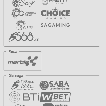
Race
Olahraga