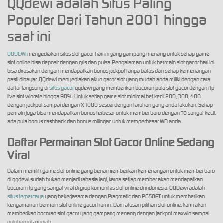
QQdewi adalah Situs Paling
Populer Dari Tahun 2001 hingga
saat ini
QQDEWI
menyediakan situs slot gacor hari ini yang gampang menang untuk setiap game
slot online bisa deposit dengan qris dan pulsa. Pengalaman untuk bermain slot gacor hari ini
bisa dirasakan dengan mendapatkan bonus jackpot tanpa batas dan setiap kemenangan
pasti dibayar. QQdewi menyediakan akun gacor slot yang mudah anda miliki dengan cara
daftar langsung di
situs gacor
qqdewi yang memberikan bocoran pola slot gacor dengan rtp
live slot winrate hingga 98%. Untuk setiap game slot minimal bet kecil 200, 300, 400
dengan jackpot sampai dengan X1000 sesuai dengan taruhan yang anda lakukan. Setiap
pemain juga bisa mendapatkan bonus terbesar untuk member baru dengan TO sangat kecil,
ada pula bonus cashback dan bonus rollingan untuk memperbesar WD anda.
Daftar Permainan Slot Gacor Online Sedang
Viral
Dalam memilih game slot online yang benar memberikan kemenangan untuk member baru
di qqdewi sudah bukan menjadi rahasia lagi, karna setiap member akan mendapatkan
bocoran rtp yang sangat viral di grup komunitas slot online di indonesia. QQDewi adalah
situs terpercaya
yang bekerjasama dengan Pragmatic dan PGSOFT untuk memberikan
kenyamanan bermain slot online gacor hari ini. Dari ratusan pilihan slot online, kami akan
memberikan bocoran slot gacor yang gampang menang dengan jackpot maxwin sampai
puluhan juta rupiah.