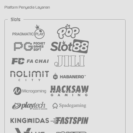
Platform Penyedia Layanan
Slots