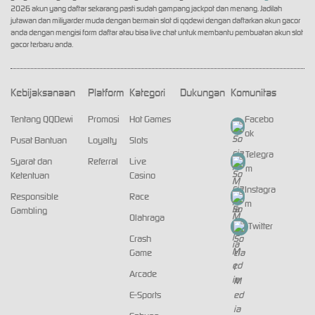
2026 akun yang daftar sekarang pasti sudah gampang jackpot dan menang. Jadilah
jutawan dan miliyarder muda dengan bermain slot di qqdewi dengan daftarkan akun gacor
anda dengan mengisi form daftar atau bisa live chat untuk membantu pembuatan akun slot
gacor terbaru anda.
Kebijaksanaan
Platform
Kategori
Dukungan
Komunitas
Tentang QQDewi
Promosi
Hot Games
Facebo
ok
Pusat Bantuan
Loyalty
Slots
Telegra
Syarat dan
Referral
Live
m
Ketentuan
Casino
Instagra
Responsible
Race
m
Gambling
Olahraga
Twitter
Crash
Game
Arcade
E-Sports