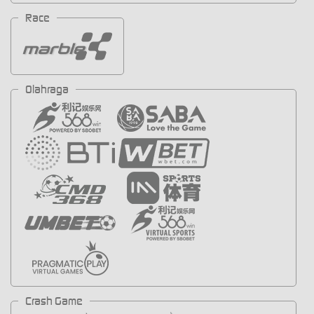
Race
Olahraga
Crash Game