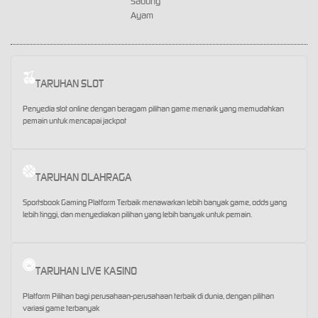
Sabung
Ayam
TARUHAN SLOT
Penyedia slot online dengan beragam pilihan game menarik yang memudahkan
pemain untuk mencapai jackpot
TARUHAN OLAHRAGA
Sportsbook Gaming Platform Terbaik menawarkan lebih banyak game, odds yang
lebih tinggi, dan menyediakan pilihan yang lebih banyak untuk pemain.
TARUHAN LIVE KASINO
Platform Pilihan bagi perusahaan-perusahaan terbaik di dunia, dengan pilihan
variasi game terbanyak