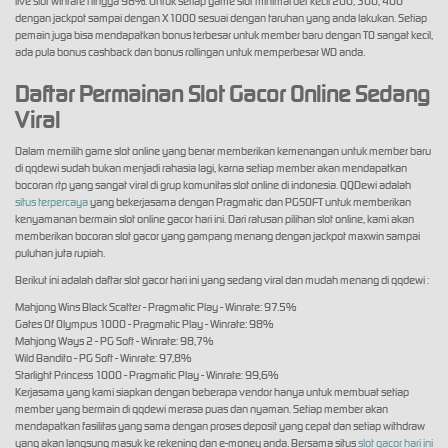
live slot winrate hingga 98%. Untuk setiap game slot minimal bet kecil 200, 300, 400
dengan jackpot sampai dengan X1000 sesuai dengan taruhan yang anda lakukan. Setiap
pemain juga bisa mendapatkan bonus terbesar untuk member baru dengan TO sangat kecil,
ada pula bonus cashback dan bonus rollingan untuk memperbesar WD anda.
Daftar Permainan Slot Gacor Online Sedang
Viral
Dalam memilih game slot online yang benar memberikan kemenangan untuk member baru
di qqdewi sudah bukan menjadi rahasia lagi, karna setiap member akan mendapatkan
bocoran rtp yang sangat viral di grup komunitas slot online di indonesia. QQDewi adalah
situs terpercaya
yang bekerjasama dengan Pragmatic dan PGSOFT untuk memberikan
kenyamanan bermain slot online gacor hari ini. Dari ratusan pilihan slot online, kami akan
memberikan bocoran slot gacor yang gampang menang dengan jackpot maxwin sampai
puluhan juta rupiah.
Berikut ini adalah daftar slot gacor hari ini yang sedang viral dan mudah menang di qqdewi :
Mahjong Wins Black Scatter - Pragmatic Play - Winrate: 97.5%
Gates Of Olympus 1000 - Pragmatic Play - Winrate: 98%
Mahjong Ways 2 - PG Soft - Winrate: 98,7%
Wild Bandito - PG Soft - Winrate: 97,8%
Starlight Princess 1000 - Pragmatic Play - Winrate: 99,6%
Kerjasama yang kami siapkan dengan beberapa vendor hanya untuk membuat setiap
member yang bermain di qqdewi merasa puas dan nyaman. Setiap member akan
mendapatkan fasilitas yang sama dengan proses deposit yang cepat dan setiap withdraw
yang akan langsung masuk ke rekening dan e-money anda. Bersama situs
slot gacor hari ini