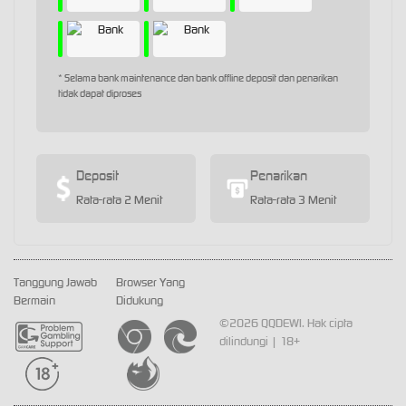
* Selama bank maintenance dan bank offline deposit dan penarikan
tidak dapat diproses
Deposit
Penarikan
Rata-rata 2 Menit
Rata-rata 3 Menit
Tanggung Jawab
Browser Yang
Bermain
Didukung
©2026 QQDEWI. Hak cipta
dilindungi | 18+