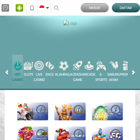
MASUK
DAFTAR
HOT
SLOTS
LIVE
RACE
OLAHRAGA
CRASH
ARCADE
E-
SABUNG
PROMOSI
GAMES
CASINO
GAME
SPORTS
AYAM
i
i
i
i
i
i