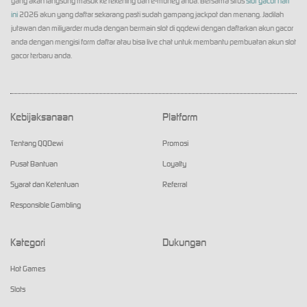
yang akan langsung masuk ke rekening dan e-money anda. Bersama situs
slot gacor hari
ini
2026 akun yang daftar sekarang pasti sudah gampang jackpot dan menang. Jadilah
jutawan dan miliyarder muda dengan bermain slot di qqdewi dengan daftarkan akun gacor
anda dengan mengisi form daftar atau bisa live chat untuk membantu pembuatan akun slot
gacor terbaru anda.
Kebijaksanaan
Platform
Tentang QQDewi
Promosi
Pusat Bantuan
Loyalty
Syarat dan Ketentuan
Referral
Responsible Gambling
Kategori
Dukungan
Hot Games
Slots