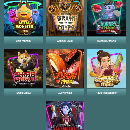
Little Monster
Wrath of Egypt
Hungry Krahung
Shiba Mogul
Zushi Prime
Royal Thai Dessert