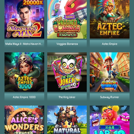
Mafia Ways II : Metro Haven Heist
Veggies Bonanza
Aztec Empire
Aztec Empire 1000
The King Joker
Subway Runner