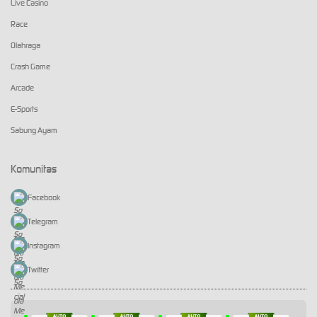
Live Casino
Race
Olahraga
Crash Game
Arcade
E-Sports
Sabung Ayam
Komunitas
Facebook
Telegram
Instagram
Twitter