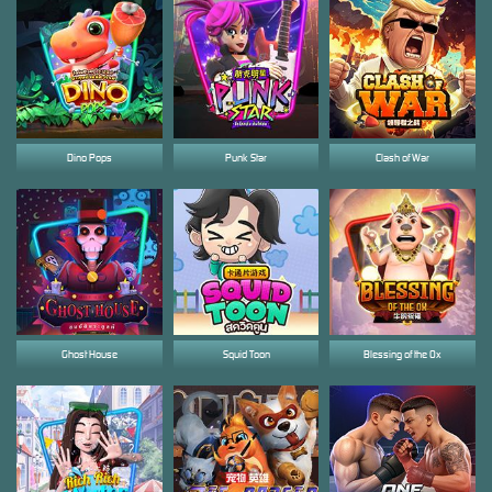
Dino Pops
Punk Star
Clash of War
Ghost House
Squid Toon
Blessing of the Ox