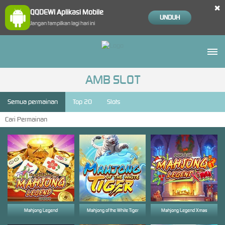
×
QQDEWI Aplikasi Mobile
UNDUH
Jangan tampilkan lagi hari ini
AMB SLOT
Semua permainan
Top 20
Slots
Mahjong Legend
Mahjong of the White Tiger
Mahjong Legend Xmas