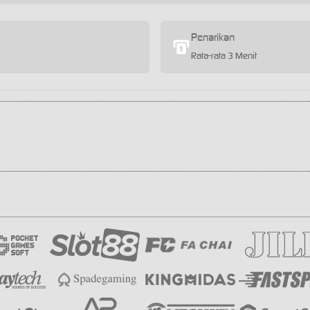
Penarikan
Rata-rata 3 Menit