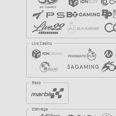
Live Casino
Race
Olahraga