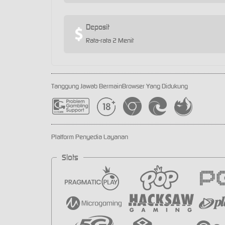
Deposit
Rata-rata 2 Menit
Tanggung Jawab Bermain
Browser Yang Didukung
Platform Penyedia Layanan
Slots