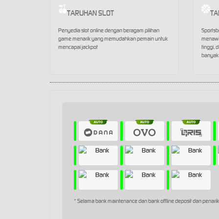
TARUHAN SLOT
TA
Penyedia slot online dengan beragam pilihan
Sportsb
game menarik yang memudahkan pemain untuk
menawar
mencapai jackpot
tinggi,
banyak 
* Selama bank maintenance dan bank offline deposit dan penarik