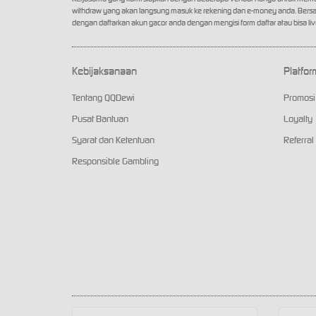
withdraw yang akan langsung masuk ke rekening dan e-money anda. Bers
dengan daftarkan akun gacor anda dengan mengisi form daftar atau bisa l
Kebijaksanaan
Platfor
Tentang QQDewi
Promosi
Pusat Bantuan
Loyalty
Syarat dan Ketentuan
Referral
Responsible Gambling