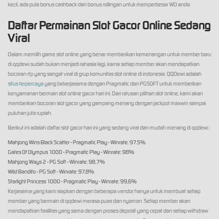
kecil, ada pula bonus cashback dan bonus rollingan untuk memperbesar WD anda.
Daftar Permainan Slot Gacor Online Sedang
Viral
Dalam memilih game slot online yang benar memberikan kemenangan untuk member baru
di qqdewi sudah bukan menjadi rahasia lagi, karna setiap member akan mendapatkan
bocoran rtp yang sangat viral di grup komunitas slot online di indonesia. QQDewi adalah
situs terpercaya
yang bekerjasama dengan Pragmatic dan PGSOFT untuk memberikan
kenyamanan bermain slot online gacor hari ini. Dari ratusan pilihan slot online, kami akan
memberikan bocoran slot gacor yang gampang menang dengan jackpot maxwin sampai
puluhan juta rupiah.
Berikut ini adalah daftar slot gacor hari ini yang sedang viral dan mudah menang di qqdewi :
Mahjong Wins Black Scatter - Pragmatic Play - Winrate: 97.5%
Gates Of Olympus 1000 - Pragmatic Play - Winrate: 98%
Mahjong Ways 2 - PG Soft - Winrate: 98,7%
Wild Bandito - PG Soft - Winrate: 97,8%
Starlight Princess 1000 - Pragmatic Play - Winrate: 99,6%
Kerjasama yang kami siapkan dengan beberapa vendor hanya untuk membuat setiap
member yang bermain di qqdewi merasa puas dan nyaman. Setiap member akan
mendapatkan fasilitas yang sama dengan proses deposit yang cepat dan setiap withdraw