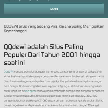
MAIN
QQDEWI Situs Yang Sedang Viral Karena Sering Memberikan
Kemenangan
QQdewi adalah Situs Paling
Populer Dari Tahun 2001 hingga
saat ini
QQDEWI
menyediakan situs slot gacor hari ini yang gampang menang untuk setiap game
slot online bisa deposit dengan qris dan pulsa. Pengalaman untuk bermain slot gacor hari ini
bisa dirasakan dengan mendapatkan bonus jackpot tanpa batas dan setiap kemenangan
pasti dibayar. QQdewi menyediakan akun gacor slot yang mudah anda miliki dengan cara
daftar langsung di
situs gacor
qqdewi yang memberikan bocoran pola slot gacor dengan rtp
live slot winrate hingga 98%. Untuk setiap game slot minimal bet kecil 200, 300, 400
dengan jackpot sampai dengan X1000 sesuai dengan taruhan yang anda lakukan. Setiap
pemain juga bisa mendapatkan bonus terbesar untuk member baru dengan TO sangat