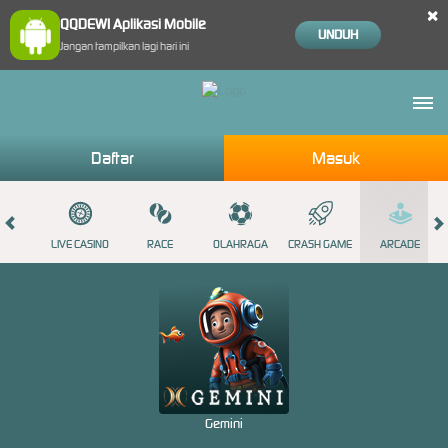
×
QQDEWI Aplikasi Mobile
UNDUH
Jangan tampilkan lagi hari ini
Daftar
Masuk
OTS
LIVE CASINO
RACE
OLAHRAGA
CRASH GAME
ARCADE
Gemini