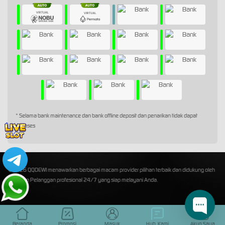
* Selama bank maintenance dan bank offline deposit dan penarikan tidak dapat
diproses
©2026 QQDEWI menawarkan berbagai macam provider pilihan terbaik dan didukung oleh
Layanan Pelanggan profesional 24/7 yang siap melayani Anda.
Beranda
Promosi
Masuk
Hub. Kami
Akun Saya