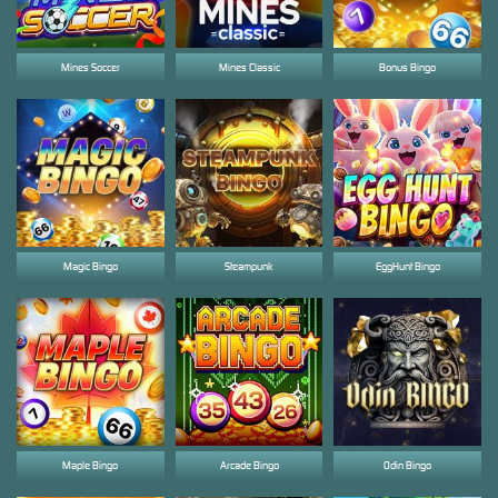
Mines Soccer
Mines Classic
Bonus Bingo
Magic Bingo
Steampunk
EggHunt Bingo
Maple Bingo
Arcade Bingo
Odin Bingo