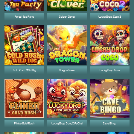
Forest Tea Party
Golden Clover
Lucky Drop: Coco 2
Gold Rush: Wild Dig
Dragon Tower
Lucky Drop-Coco
Plinko Gold Rush
Lucky Drop-GongXiFaChai
Cave Bingo