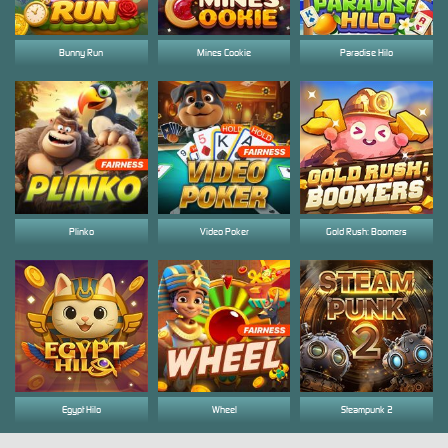
Bunny Run
Mines Cookie
Paradise Hilo
Plinko
Video Poker
Gold Rush: Boomers
Egypt Hilo
Wheel
Steampunk 2