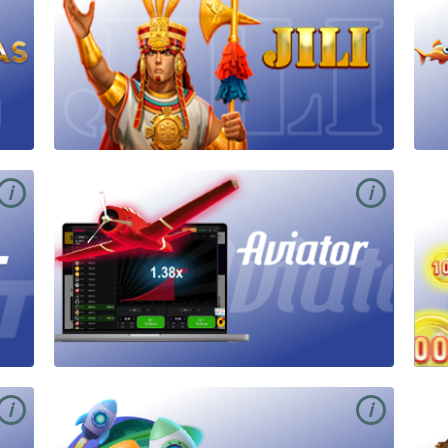
i
i
i
i