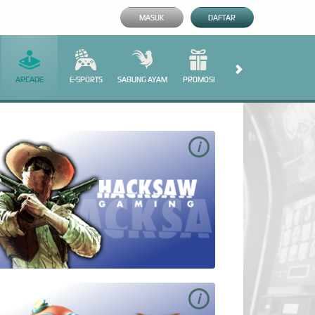
MASUK
DAFTAR
ARCADE
E-SPORTS
SABUNG AYAM
PROMOSI
i
i