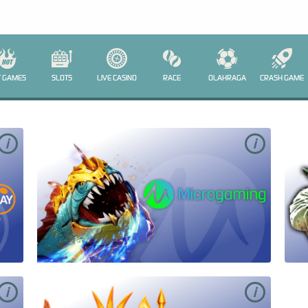
T GAMES
SLOTS
LIVE CASINO
RACE
OLAHRAGA
CRASH GAME
i
i
i
i