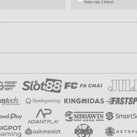
Rata-rata 3 Menit