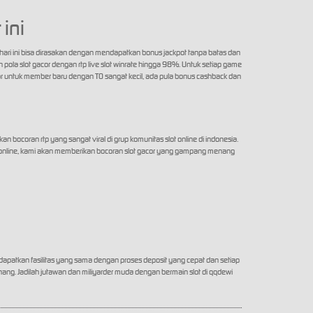
ini
 hari ini bisa dirasakan dengan mendapatkan bonus jackpot tanpa batas dan
ola slot gacor dengan rtp live slot winrate hingga 98%. Untuk setiap game
r untuk member baru dengan TO sangat kecil, ada pula bonus cashback dan
coran rtp yang sangat viral di grup komunitas slot online di indonesia.
t online, kami akan memberikan bocoran slot gacor yang gampang menang
atkan fasilitas yang sama dengan proses deposit yang cepat dan setiap
ng. Jadilah jutawan dan miliyarder muda dengan bermain slot di qqdewi