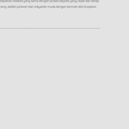
atkan fasilitas yang sama dengan proses deposit yang cepat dan setiap
ng. Jadilah jutawan dan miliyarder muda dengan bermain slot di qqdewi