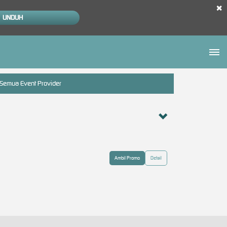
×
UNDUH
Semua Event Provider
Ambil Promo
Detail