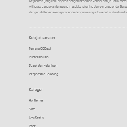
Kerjasama yang kami siapkan dengan beberapa vendor hanya untuk membu
withdraw yang akan langsung masuk ke rekening dan e-money anda. Bers
dengan daftarkan akun gacor anda dengan mengisi form daftar atau bisa l
Kebijaksanaan
Tentang QQDewi
Pusat Bantuan
Syarat dan Ketentuan
Responsible Gambling
Kategori
Hot Games
Slots
Live Casino
Race