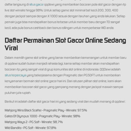
daftar langsung di
situs gacor
qqdewi yang memberikan bocoran pola slot gacor dengan rtp
live slot winrate hingga 98%. Untuk setiap game slot minimal bet kecil 200, 300, 400
dengan jackpot sampai dengan X1000 sesuai dengan taruhan yang anda lakukan. Setiap
pemain juga bisa mendapatkan bonus terbesar untuk member baru dengan TO sangat
kecil, ada pula bonus cashback dan bonus rollingan untuk memperbesar WD anda.
Daftar Permainan Slot Gacor Online Sedang
Viral
Dalam memilih game slot online yang benar memberikan kemenangan untuk member baru
di qqdewi sudah bukan menjadi rahasia lagi, karna setiap member akan mendapatkan
bocoran rtp yang sangat viral di grup komunitas slot online di indonesia. QQDewi adalah
situs terpercaya
yang bekerjasama dengan Pragmatic dan PGSOFT untuk memberikan
kenyamanan bermain slot online gacor hari ini. Dari ratusan pilihan slot online, kami akan
memberikan bocoran slot gacor yang gampang menang dengan jackpot maxwin sampai
puluhan juta rupiah.
Berikut ini adalah daftar slot gacor hari ini yang sedang viral dan mudah menang di qqdewi :
Mahjong Wins Black Scatter - Pragmatic Play - Winrate: 97.5%
Gates Of Olympus 1000 - Pragmatic Play - Winrate: 98%
Mahjong Ways 2 - PG Soft - Winrate: 98,7%
Wild Bandito - PG Soft - Winrate: 97,8%