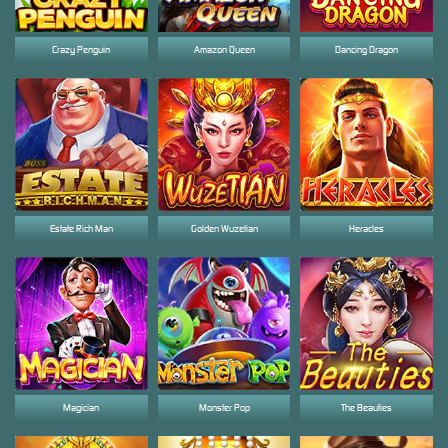
Crazy Penguin
Amazon Queen
Dancing Dragon
Estate Rich Man
Golden Wuzetian
Heracles
Magician
Monster Pop
The Beauties