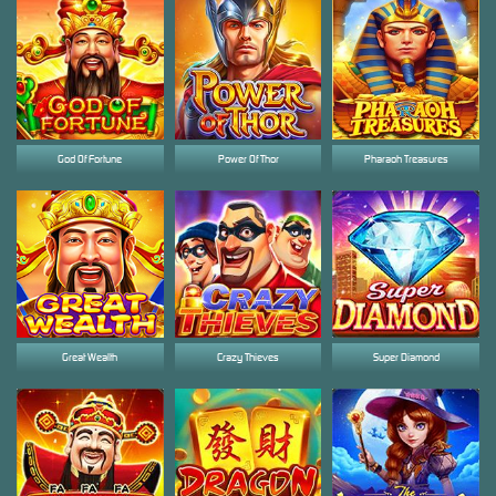
God Of Fortune
Power Of Thor
Pharaoh Treasures
Great Wealth
Crazy Thieves
Super Diamond