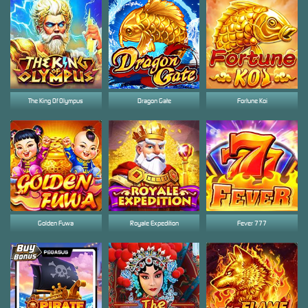
The King Of Olympus
Dragon Gate
Fortune Koi
Golden Fuwa
Royale Expedition
Fever 777