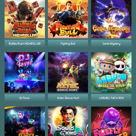
Buffalo Rush HIGHROLLER
Fighting Bull
Genie Mystery
DJ Fever
Aztec: Bonus Hunt
LABUBU: Fall In Wild