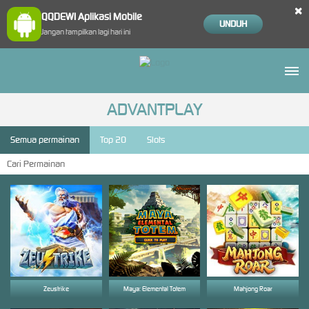
×
QQDEWI Aplikasi Mobile
UNDUH
Jangan tampilkan lagi hari ini
ADVANTPLAY
Semua permainan
Top 20
Slots
Zeustrike
Maya: Elemental Totem
Mahjong Roar