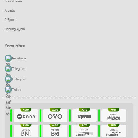
Crash Game
Arcade
E-Sports
Sabung Ayam
Komunitas
Facebook
Telegram
Instagram
Twitter