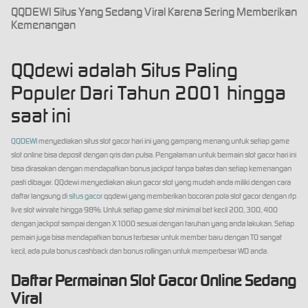
QQDEWI Situs Yang Sedang Viral Karena Sering Memberikan
Kemenangan
QQdewi adalah Situs Paling
Populer Dari Tahun 2001 hingga
saat ini
QQDEWI
menyediakan situs slot gacor hari ini yang gampang menang untuk setiap game
slot online bisa deposit dengan qris dan pulsa. Pengalaman untuk bermain slot gacor hari ini
bisa dirasakan dengan mendapatkan bonus jackpot tanpa batas dan setiap kemenangan
pasti dibayar. QQdewi menyediakan akun gacor slot yang mudah anda miliki dengan cara
daftar langsung di
situs gacor
qqdewi yang memberikan bocoran pola slot gacor dengan rtp
live slot winrate hingga 98%. Untuk setiap game slot minimal bet kecil 200, 300, 400
dengan jackpot sampai dengan X1000 sesuai dengan taruhan yang anda lakukan. Setiap
pemain juga bisa mendapatkan bonus terbesar untuk member baru dengan TO sangat
kecil, ada pula bonus cashback dan bonus rollingan untuk memperbesar WD anda.
Daftar Permainan Slot Gacor Online Sedang
Viral