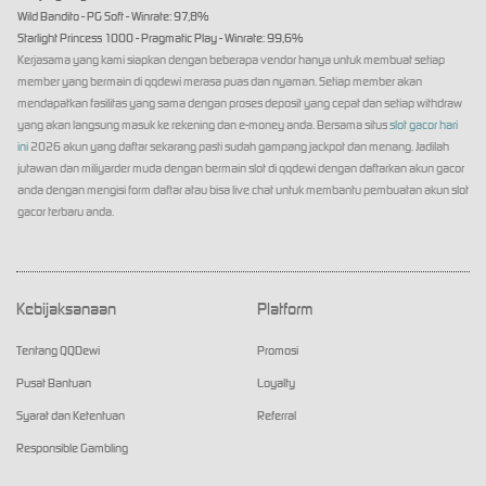
Wild Bandito - PG Soft - Winrate: 97,8%
Starlight Princess 1000 - Pragmatic Play - Winrate: 99,6%
Kerjasama yang kami siapkan dengan beberapa vendor hanya untuk membuat setiap
member yang bermain di qqdewi merasa puas dan nyaman. Setiap member akan
mendapatkan fasilitas yang sama dengan proses deposit yang cepat dan setiap withdraw
yang akan langsung masuk ke rekening dan e-money anda. Bersama situs
slot gacor hari
ini
2026 akun yang daftar sekarang pasti sudah gampang jackpot dan menang. Jadilah
jutawan dan miliyarder muda dengan bermain slot di qqdewi dengan daftarkan akun gacor
anda dengan mengisi form daftar atau bisa live chat untuk membantu pembuatan akun slot
gacor terbaru anda.
Kebijaksanaan
Platform
Tentang QQDewi
Promosi
Pusat Bantuan
Loyalty
Syarat dan Ketentuan
Referral
Responsible Gambling