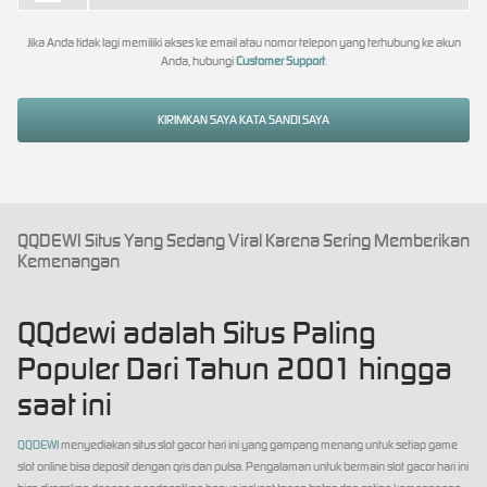
Jika Anda tidak lagi memiliki akses ke email atau nomor telepon yang terhubung ke akun
Anda, hubungi
Customer Support
.
QQDEWI Situs Yang Sedang Viral Karena Sering Memberikan
Kemenangan
QQdewi adalah Situs Paling
Populer Dari Tahun 2001 hingga
saat ini
QQDEWI
menyediakan situs slot gacor hari ini yang gampang menang untuk setiap game
slot online bisa deposit dengan qris dan pulsa. Pengalaman untuk bermain slot gacor hari ini