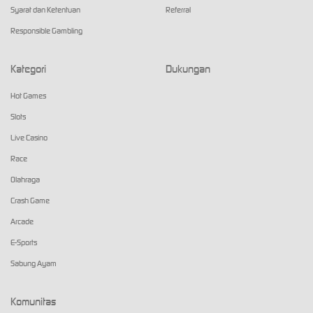
Syarat dan Ketentuan
Referral
Responsible Gambling
Kategori
Dukungan
Hot Games
Slots
Live Casino
Race
Olahraga
Crash Game
Arcade
E-Sports
Sabung Ayam
Komunitas