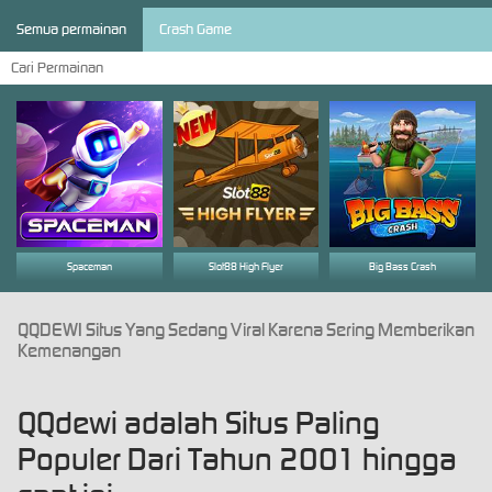
Semua permainan
Crash Game
Spaceman
Slot88 High Flyer
Big Bass Crash
QQDEWI Situs Yang Sedang Viral Karena Sering Memberikan
Kemenangan
QQdewi adalah Situs Paling
Populer Dari Tahun 2001 hingga