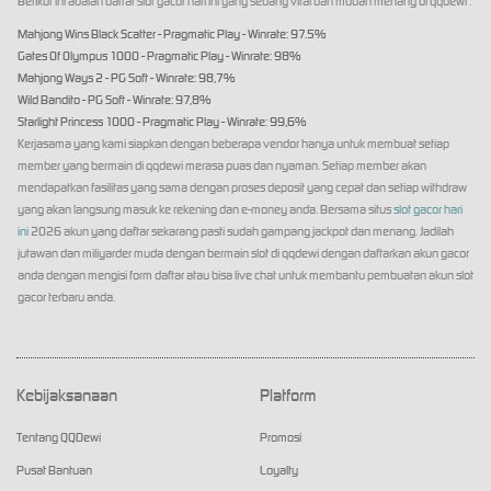
Berikut ini adalah daftar slot gacor hari ini yang sedang viral dan mudah menang di qqdewi :
Mahjong Wins Black Scatter - Pragmatic Play - Winrate: 97.5%
Gates Of Olympus 1000 - Pragmatic Play - Winrate: 98%
Mahjong Ways 2 - PG Soft - Winrate: 98,7%
Wild Bandito - PG Soft - Winrate: 97,8%
Starlight Princess 1000 - Pragmatic Play - Winrate: 99,6%
Kerjasama yang kami siapkan dengan beberapa vendor hanya untuk membuat setiap
member yang bermain di qqdewi merasa puas dan nyaman. Setiap member akan
mendapatkan fasilitas yang sama dengan proses deposit yang cepat dan setiap withdraw
yang akan langsung masuk ke rekening dan e-money anda. Bersama situs
slot gacor hari
ini
2026 akun yang daftar sekarang pasti sudah gampang jackpot dan menang. Jadilah
jutawan dan miliyarder muda dengan bermain slot di qqdewi dengan daftarkan akun gacor
anda dengan mengisi form daftar atau bisa live chat untuk membantu pembuatan akun slot
gacor terbaru anda.
Kebijaksanaan
Platform
Tentang QQDewi
Promosi
Pusat Bantuan
Loyalty