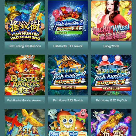
Fish Hunting: Yao Qian Shu
Fish Hunter 2 EX-Novice
Lucky Wheel
Fish Hunter Monster Awaken
Fish Hunter 2 EX-Newbie
Fish Hunter 2 EX-My Club