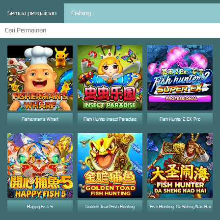
Semua permainan
Fishing
Fisherman's Wharf
Fish Hunter Insect Paradise
Fish Hunter 2 EX-Pro
Happy Fish 5
Golden Toad Fish Hunting
Fish Hunting: Da Sheng Nao Hai